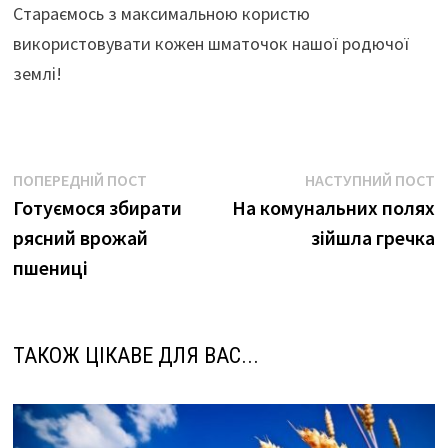
Стараємось з максимальною користю
використовувати кожен шматочок нашої родючої
землі!
Навігація
Попередній
Н
ПОПЕРЕДНІЙ ПОСТ
НАСТУПНИЙ ПОСТ
пост:
п
Готуємося збирати
На комунальних полях
записів
рясний врожай
зійшла гречка
пшениці
ТАКОЖ ЦІКАВЕ ДЛЯ ВАС...