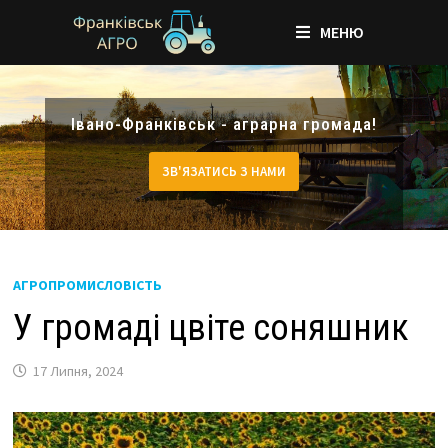
МЕНЮ
Skip
to
Івано-Франківськ - аграрна громада!
content
ЗВ'ЯЗАТИСЬ З НАМИ
АГРОПРОМИСЛОВІСТЬ
У громаді цвіте соняшник
17 Липня, 2024