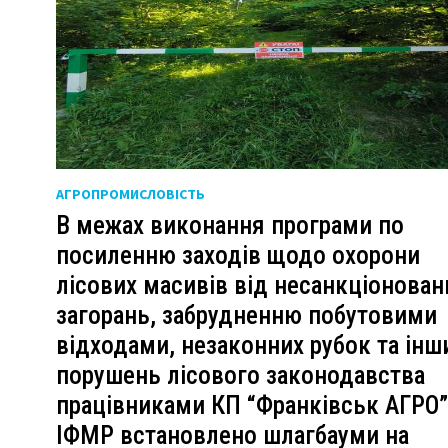
и
АГРОПРОМИСЛОВІСТЬ
В межах виконання програми по
посиленню заходів щодо охорони
лісових масивів від несанкціонован
загорань, забрудненню побутовими
відходами, незаконних рубок та інш
порушень лісового законодавства
працівниками КП “Франківськ АГРО
ІФМР встановлено шлагбауми на