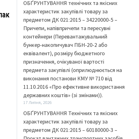
ОБҐРУНТУВАННЯ технічних та якісних
характеристик закупівлі товару за
пак
предметом ДК 021:2015 – 34220000-5 –
Причепи, напівпричепи та пересувні
контейнери (Перевантажувальний
бункер-накопичувач ПБН-20-2 або
еквівалент), розміру бюджетного
призначення, очікуваної вартості
предмета закупівлі (оприлюднюється на
виконання постанови КМУ № 710 від
11.10.2016 «Про ефективне використання
державних коштів» (зі змінами)).
17 Липня, 2026
ОБҐРУНТУВАННЯ Технічних та якісних
характеристик закупівлі товару за
предметом ДК 021:2015 – 60180000-3 –
Прокат вантажних транспортних засобів