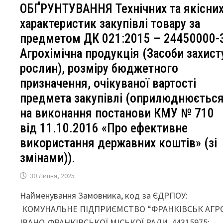
ОБҐРУНТУВАННЯ Технічних та якісни
характеристик закупівлі товару за
предметом ДК 021:2015 – 24450000-
Агрохімічна продукція (Засоби захист
рослин), розміру бюджетного
призначення, очікуваної вартості
предмета закупівлі (оприлюднюєтьс
на виконання постанови КМУ № 710
від 11.10.2016 «Про ефективне
використання державних коштів» (зі
змінами)).
30 Липня, 2025
Найменування Замовника, код за ЄДРПОУ:
КОМУНАЛЬНЕ ПІДПРИЄМСТВО “ФРАНКІВСЬК АГР
ІВАНО-ФРАНКІВСЬКОЇ МІСЬКОЇ РАДИ, 44315975;