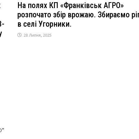
х
На полях КП «Франківськ АГРО»
розпочато збір врожаю. Збираємо рі
3-
в селі Угорники.
у
28 Липня, 2025
я
О”