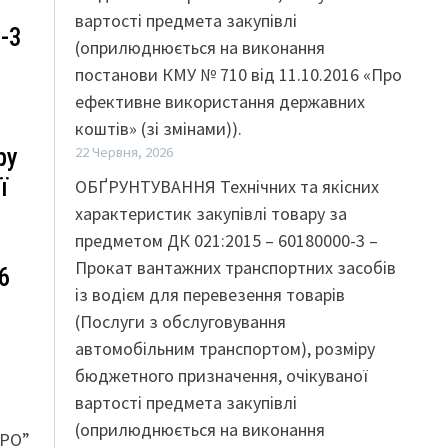
вартості предмета закупівлі
-3
(оприлюднюється на виконання
постанови КМУ № 710 від 11.10.2016 «Про
ефективне використання державних
коштів» (зі змінами)).
ру
22 Червня, 2026
ї
ОБҐРУНТУВАННЯ Технічних та якісних
характеристик закупівлі товару за
предметом ДК 021:2015 – 60180000-3 –
Прокат вантажних транспортних засобів
6
із водієм для перевезення товарів
(Послуги з обслуговування
автомобільним транспортом), розміру
бюджетного призначення, очікуваної
вартості предмета закупівлі
(оприлюднюється на виконання
РО”