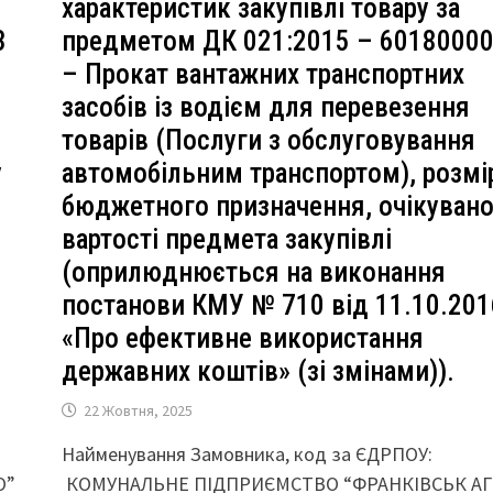
характеристик закупівлі товару за
3
предметом ДК 021:2015 – 60180000
– Прокат вантажних транспортних
засобів із водієм для перевезення
товарів (Послуги з обслуговування
у
автомобільним транспортом), розмі
бюджетного призначення, очікувано
вартості предмета закупівлі
(оприлюднюється на виконання
постанови КМУ № 710 від 11.10.201
«Про ефективне використання
державних коштів» (зі змінами)).
22 Жовтня, 2025
Найменування Замовника, код за ЄДРПОУ:
О”
КОМУНАЛЬНЕ ПІДПРИЄМСТВО “ФРАНКІВСЬК АГ