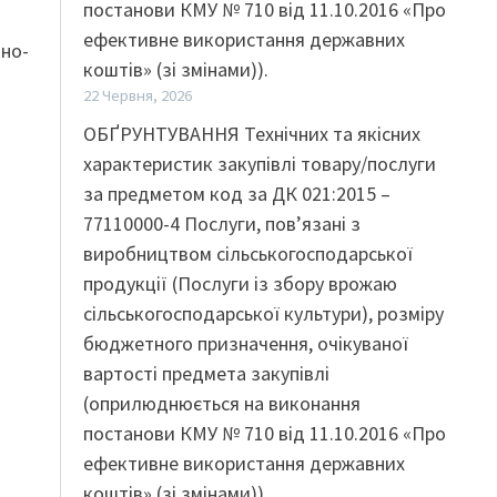
постанови КМУ № 710 від 11.10.2016 «Про
ефективне використання державних
ано-
коштів» (зі змінами)).
.
22 Червня, 2026
ОБҐРУНТУВАННЯ Технічних та якісних
характеристик закупівлі товару/послуги
за предметом код за ДК 021:2015 –
77110000-4 Послуги, пов’язані з
виробництвом сільськогосподарської
продукції (Послуги із збору врожаю
сільськогосподарської культури), розміру
бюджетного призначення, очікуваної
вартості предмета закупівлі
(оприлюднюється на виконання
постанови КМУ № 710 від 11.10.2016 «Про
ефективне використання державних
коштів» (зі змінами)).