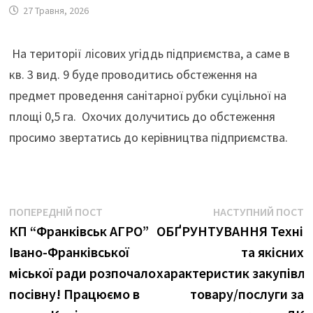
27 Травня, 2026
На території лісових угіддь підприємства, а саме в
кв. 3 вид. 9 буде проводитись обстеження на
предмет проведення санітарної рубки суцільної на
площі 0,5 га. Охочих долучитись до обстеження
просимо звертатись до керівництва підприємства.
Навігація
Попередній
Н
ПОПЕРЕДНІЙ ПОСТ
НАСТУПНИЙ ПОСТ
пост:
п
КП “Франківськ АГРО”
ОБҐРУНТУВАННЯ Техніч
записів
Івано-Франківської
та якісних
міської ради розпочало
характеристик закупівлі
посівну! Працюємо в
товару/послуги за