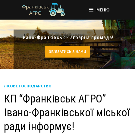
МЕНЮ
Skip
to
Івано-Франківськ - аграрна громада!
content
ЗВ'ЯЗАТИСЬ З НАМИ
ЛІСОВЕ ГОСПОДАРСТВО
КП “Франківськ АГРО”
Івано-Франківської міської
ради інформує!