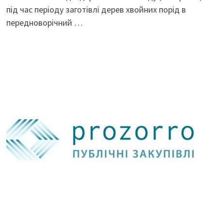
під час періоду заготівлі дерев хвойних порід в
передноворічний …