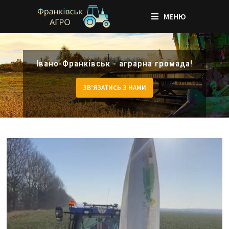
МЕНЮ
Skip
to
Івано-Франківськ - аграрна громада!
content
ЗВ'ЯЗАТИСЬ З НАМИ