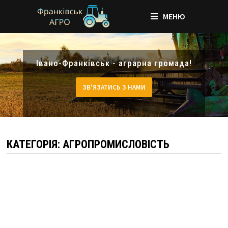
МЕНЮ
Skip
to
Івано-Франківськ - аграрна громада!
content
ЗВ'ЯЗАТИСЬ З НАМИ
КАТЕГОРІЯ:
АГРОПРОМИСЛОВІСТЬ