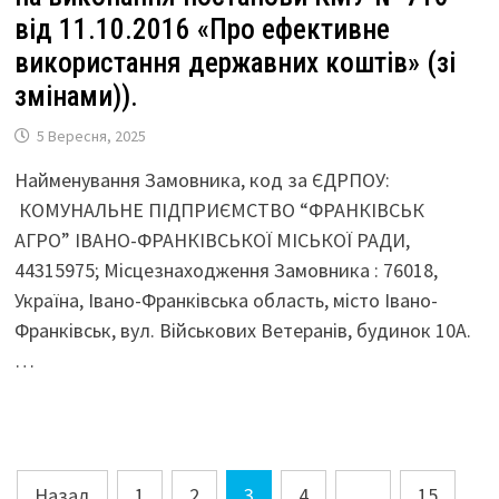
від 11.10.2016 «Про ефективне
використання державних коштів» (зі
змінами)).
5 Вересня, 2025
Найменування Замовника, код за ЄДРПОУ:
КОМУНАЛЬНЕ ПІДПРИЄМСТВО “ФРАНКІВСЬК
АГРО” ІВАНО-ФРАНКІВСЬКОЇ МІСЬКОЇ РАДИ,
44315975; Місцезнаходження Замовника : 76018,
Україна, Івано-Франківська область, місто Івано-
Франківськ, вул. Військових Ветеранів, будинок 10А.
…
Навігація
Назад
1
2
3
4
…
15